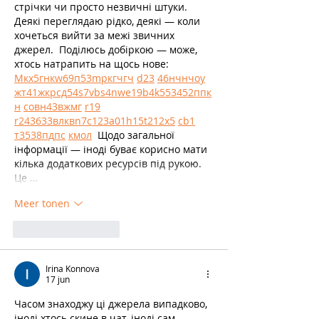
стрічки чи просто незвичні штуки. 
Деякі переглядаю рідко, деякі — коли 
хочеться вийти за межі звичних 
джерел.  Поділюсь добіркою — може, 
хтось натрапить на щось нове:  
М
к
х
5
г
нк
w69
п
53
mp
кг
чг
ч
d23
46
н
чн
чо
у
жт
41
ж
кр
сд
54
s7
vb
s4
nw
e19
b4
k55
34
52
пп
к
н
с
о
вн
43
вж
мг
r19
r24
36
33
вл
кв
n7
c123
a01
h15
t21
2x5
cb1
т
35
38
пд
пс
км
ол
  Щодо загальної 
інформації — іноді буває корисно мати 
кілька додаткових ресурсів під рукою. 
Це …
Meer tonen
Like
Reageren
Irina Konnova
17 jun
Часом знаходжу ці джерела випадково, 
іноді хтось скине в чат, іноді сам 