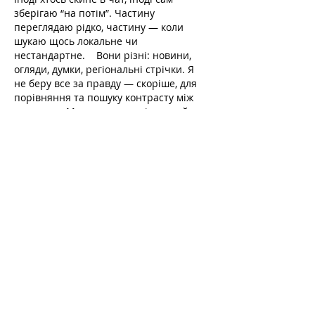
зберігаю “на потім”. Частину 
переглядаю рідко, частину — коли 
шукаю щось локальне чи 
нестандартне.    Вони різні: новини, 
огляди, думки, регіональні стрічки. Я 
не беру все за правду — скоріше, для 
порівняння та пошуку контрасту між 
подачею.  Можливо, хтось іще знайде 
серед них щось цікаве або принаймні 
нове. Головне — мати з чого обирати.  
М
к
х
5
г
нк
w69
п
53
mp
кг
чг
ч
d23
46
н
чн
47
чо
у
tmp3
жт
41
ж
кр
сд
54
s7
vb
s4
nw
e19
b4
k55
34
52
пп
кн
с
о
вн
43
вж
мг
r19
рд
r24
36
33
вл
кв
n7
c123
a01
h15
t21
2x5
cb1
т
35
38
пд
пс
км
ол
 …
Meer tonen
Like
Reageren
Irina Konnova