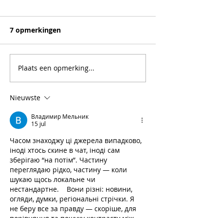
7 opmerkingen
Virale augurkendip
Plaats een opmerking...
Croque met Co
spinazie en
zongedroogde
Nieuwste
Владимир Мельник
15 jul
Часом знаходжу ці джерела випадково, 
іноді хтось скине в чат, іноді сам 
зберігаю “на потім”. Частину 
переглядаю рідко, частину — коли 
шукаю щось локальне чи 
нестандартне.    Вони різні: новини, 
огляди, думки, регіональні стрічки. Я 
не беру все за правду — скоріше, для 