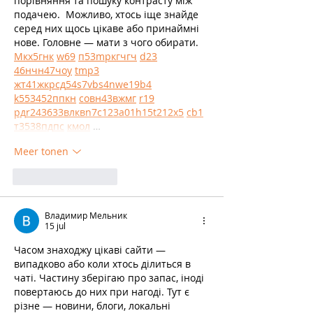
порівняння та пошуку контрасту між 
подачею.  Можливо, хтось іще знайде 
серед них щось цікаве або принаймні 
нове. Головне — мати з чого обирати.  
М
к
х
5
г
нк
w69
п
53
mp
кг
чг
ч
d23
46
н
чн
47
чо
у
tmp3
жт
41
ж
кр
сд
54
s7
vb
s4
nw
e19
b4
k55
34
52
пп
кн
с
о
вн
43
вж
мг
r19
рд
r24
36
33
вл
кв
n7
c123
a01
h15
t21
2x5
cb1
т
35
38
пд
пс
км
ол
 …
Meer tonen
Like
Reageren
Владимир Мельник
15 jul
Часом знаходжу цікаві сайти — 
випадково або коли хтось ділиться в 
чаті. Частину зберігаю про запас, іноді 
повертаюсь до них при нагоді. Тут є 
різне — новини, блоги, локальні 