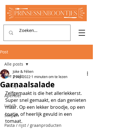
Post
Alle posts
Joke & Félien
Alle posts
2 sep 2022
1 minuten om te lezen
Garnaalsalade
Ontbijt
Zelfgemaakt is die het allerlekkerst. 
Aperitief
Super snel gemaakt, en dan genieten 
Lunch
maar. Op een lekker broodje, op een 
toatje, of heerlijk gevuld in een 
Soepen
tomaat.
Pasta / rijst / graanproducten