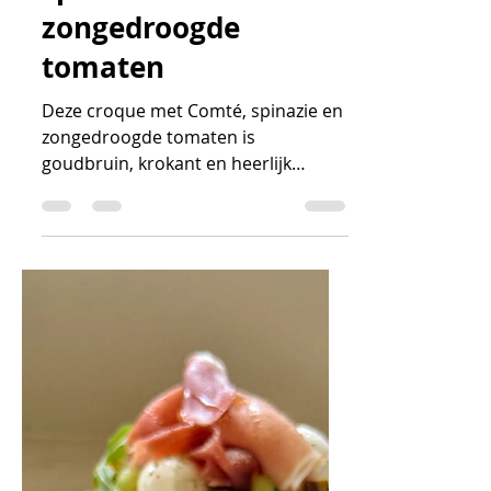
Lunch
Croque met Comté,
spinazie en
zongedroogde
tomaten
Deze croque met Comté, spinazie en
zongedroogde tomaten is
goudbruin, krokant en heerlijk
smeuïg. Dit is een snelle eenvoudige
lunch boordevol smaak.