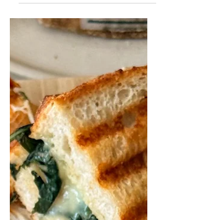
zoute ham en crunchy
pistachenoten. En doe daar nog een
drizzle hete honing over en die
maakt het echt heerlijk! Hij geeft een
subtiele pittige toets aan het geheel.
Elke hap is fris, romig, zoet, hartig en
een klein beetje pittig. Deze toast
smaakt zalig zolang de nectarines en
perziken in het seizoen zijn.
Ingrediënten: Ingrediëntenlijst 1 wit
stokbrood of 4 dikke sneden wit z