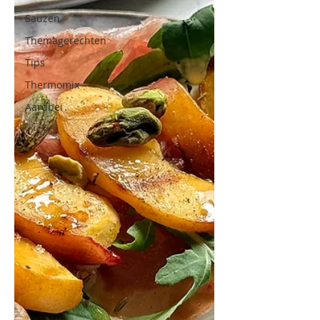
Sauzen
Themagerechten
Tips
Thermomix
Aardbei