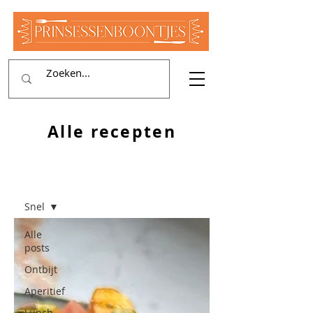
Alle recepten
RECEPTEN
Snel
Alle
posts
Ontbijt
Aperitief
Lunch