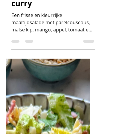
Joke & Félien
Lunch
Parelcouscoussalade
met kip, mango en
curry
Een frisse en kleurrijke
maaltijdsalade met parelcouscous,
malse kip, mango, appel, tomaat en
een kruidige currydressing. Heerlijk
als lunch, lichte avondmaaltijd of bij
de barbecue.