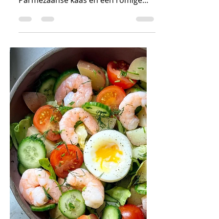
Joke & Félien
Salades & groentegerechten
Caesar pastasalade
met kip
Een frisse Caesar pastasalade met
malse kip, krokante sla,
Parmezaanse kaas en een romige
dressing. Snel klaar en heerlijk als
lichte maaltijd of lunch.