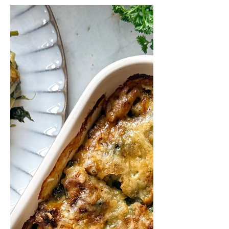
Joke & Félien
Lunch
Frisse maaltijdsalade
met krokante
krieltjes en garnalen
Frisse maaltijdsalade met
lauwwarme krieltjes, roze garnalen,
groenten, zacht eitje en cocktailsaus.
Heerlijk als lichte lunch of
avondmaal.