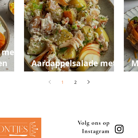
 met
en
Aardappelsalade met
M
forel
z
1
2
Volg ons op
Instagram