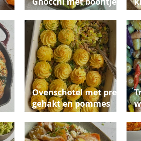
Gnocchi met boontjes
k
en spek
k
k
Ovenschotel met prei,
T
gehakt en pommes
w
duchesse
g