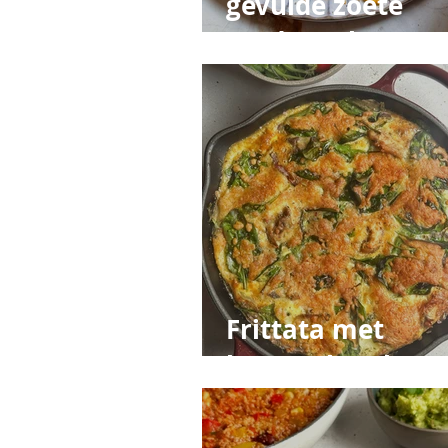
gevulde zoete
aardappel
Frittata met
horsmakreel