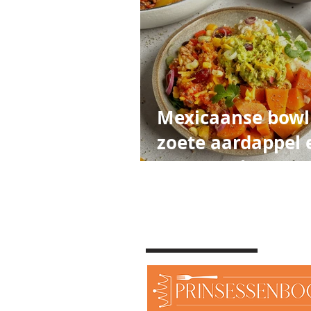
Mexicaanse bowl
zoete aardappel 
quacamole