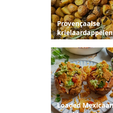
Provençaalse
krielaardappelen
de oven
Loaded Mexicaa