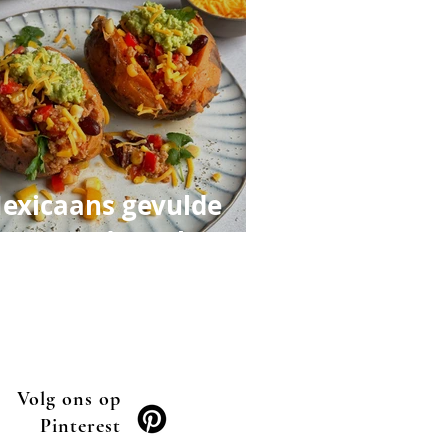
exicaans gevulde
oete aardappel
Volg ons op
Pinterest