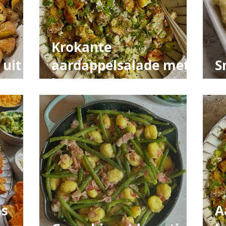
Krokante
 uit
aardappelsalade met
S
honing en feta
a
ns
A