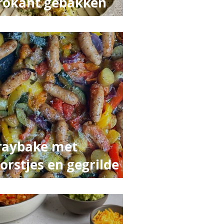
rokant gebakken
rieltjes en frisse
ruidensaus
raybake met
orstjes en gegrilde
roenten