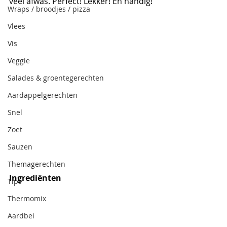
veel afwas. Perfect! Lekker! En handig!
Wraps / broodjes / pizza
Vlees
Vis
Veggie
Salades & groentegerechten
Aardappelgerechten
Snel
Zoet
Sauzen
Themagerechten
Ingrediënten
Tips
Thermomix
Aardbei