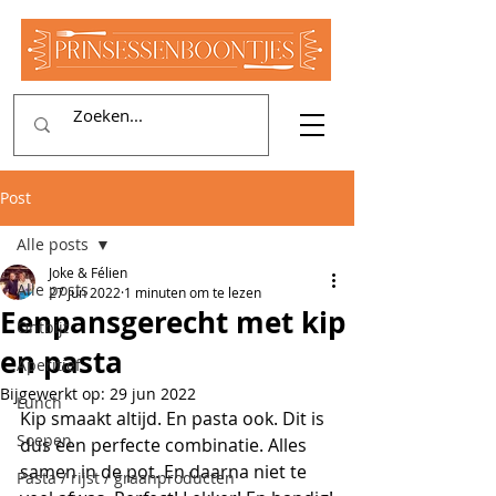
Post
Alle posts
Joke & Félien
Alle posts
27 jun 2022
1 minuten om te lezen
Eenpansgerecht met kip
Ontbijt
en pasta
Aperitief
Bijgewerkt op:
29 jun 2022
Lunch
Kip smaakt altijd. En pasta ook. Dit is 
Soepen
dus een perfecte combinatie. Alles 
samen in de pot. En daarna niet te 
Pasta / rijst / graanproducten