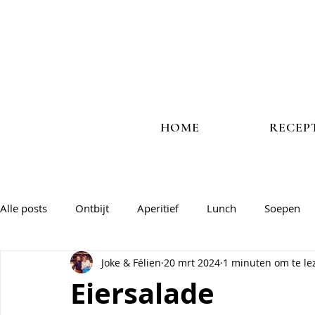
HOME
RECEP
Alle posts
Ontbijt
Aperitief
Lunch
Soepen
Joke & Félien
20 mrt 2024
1 minuten om te le
Vlees
Vis
Veggie
Salades & groentegerechte
Eiersalade