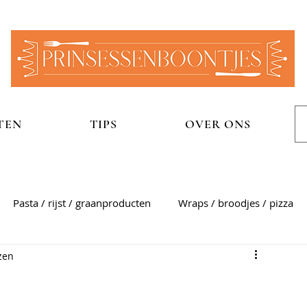
TEN
TIPS
OVER ONS
Pasta / rijst / graanproducten
Wraps / broodjes / pizza
zen
n
Aardappelgerechten
Snel
Zoet
Sauzen