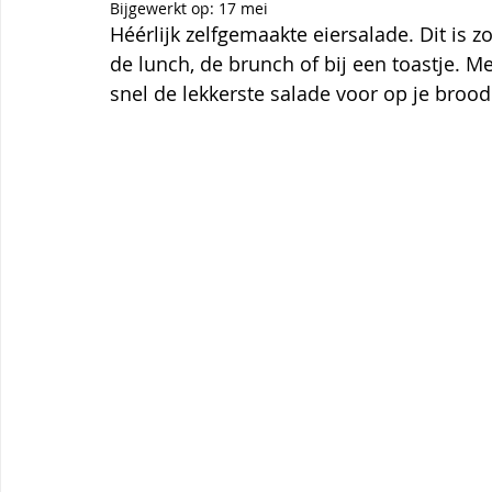
Themagerechten
Tips
Thermomix
Aardbei
Bijgewerkt op:
17 mei
Héérlijk zelfgemaakte eiersalade. Dit is z
de lunch, de brunch of bij een toastje. 
snel de lekkerste salade voor op je brood