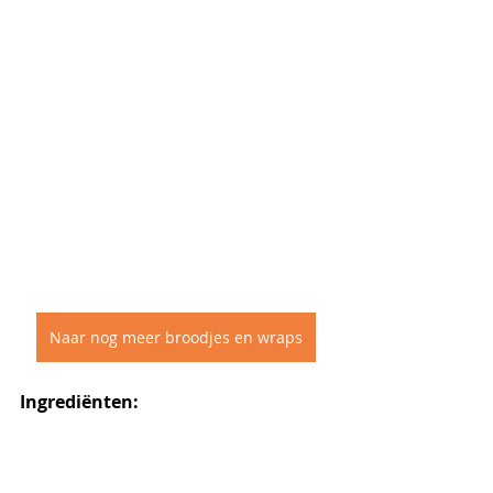
Naar nog meer broodjes en wraps
Ingrediënten: