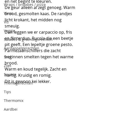
en net begint te kleuren.
Wraps / broodjes / pizza
De geur alleen al zegt genoeg. Warm 
Vlees
brood, gesmolten kaas. De randjes 
licht krokant, het midden nog 
Vis
smeuïg.
Veggie
Dan leggen we er carpaccio op, fris 
en flinterdun. Rucola die een beetje 
Salades & groentegerechten
pit geeft. Een lepeltje groene pesto. 
Aardappelgerechten
Parmezaanschilfers die zacht 
beginnen smelten tegen het warme 
Snel
brood.
Zoet
Warm en koud tegelijk. Zacht en 
Sauzen
hartig. Kruidig en romig.
Dit is gewoon kei lekker.
Themagerechten
Tips
Thermomix
Aardbei