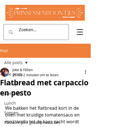
Post
Alle posts
Joke & Félien
Alle posts
25 feb
2 minuten om te lezen
Flatbread met carpaccio
Ontbijt
en pesto
Aperitief
Lunch
We bakken het flatbread kort in de 
Soepen
oven met kruidige tomatensaus en 
mozzarella tot de kaas zacht wordt 
Pasta / rijst / graanproducten