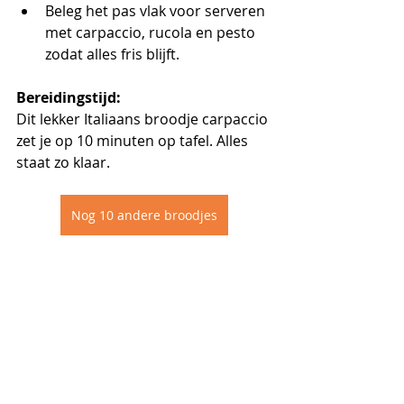
Beleg het pas vlak voor serveren 
met carpaccio, rucola en pesto 
zodat alles fris blijft.
Bereidingstijd:
Dit lekker Italiaans broodje carpaccio 
zet je op 10 minuten op tafel. Alles 
staat zo klaar. 
Nog 10 andere broodjes
Een recept van Prinsessenboontjes 
geprobeerd? Laat het ons dan gerust 
weten. Wij zijn super benieuwd naar 
jullie kookkunsten. Reageren kan via 
Instagram
 onder het gemaakte 
recept of op onze website!