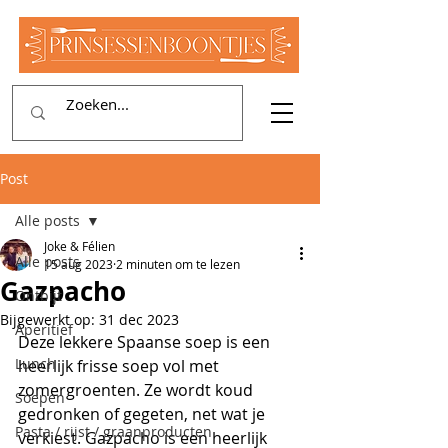
Post
Alle posts
Joke & Félien
Alle posts
15 aug 2023
2 minuten om te lezen
Gazpacho
Ontbijt
Bijgewerkt op:
31 dec 2023
Aperitief
Deze lekkere Spaanse soep is een 
Lunch
heerlijk frisse soep vol met 
zomergroenten. Ze wordt koud 
Soepen
gedronken of gegeten, net wat je 
Pasta / rijst / graanproducten
verkiest. Gazpacho is een heerlijk 