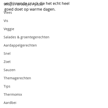
verfrissende snack die het echt heel 
Wraps / broodjes / pizza
goed doet op warme dagen. 
Vlees
Vis
Veggie
Salades & groentegerechten
Aardappelgerechten
Snel
Zoet
Sauzen
Themagerechten
Tips
Thermomix
Aardbei