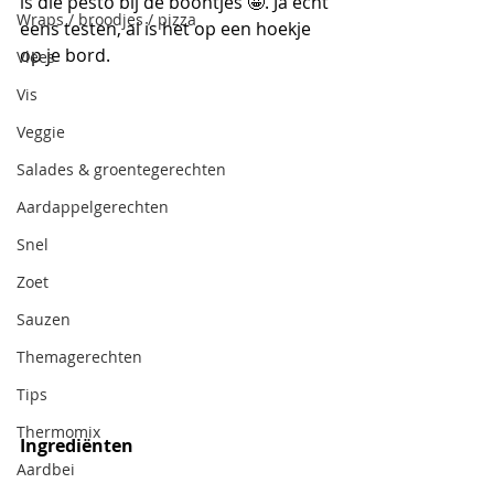
is die pesto bij de boontjes 🤩. Ja echt 
Wraps / broodjes / pizza
eens testen, al is het op een hoekje 
op je bord.
Vlees
Vis
Veggie
Salades & groentegerechten
Aardappelgerechten
Snel
Zoet
Sauzen
Themagerechten
Tips
Thermomix
Ingrediënten
Aardbei