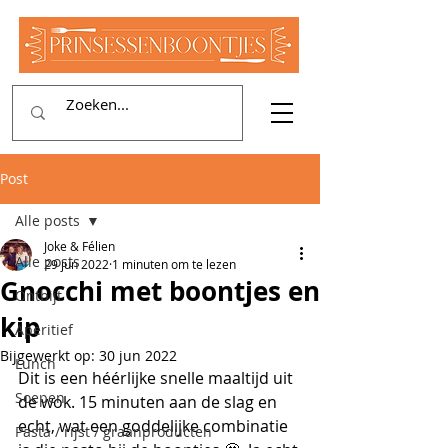
Post
Alle posts
Joke & Félien
Alle posts
29 jun 2022
1 minuten om te lezen
Gnocchi met boontjes en
Ontbijt
kip
Aperitief
Bijgewerkt op:
30 jun 2022
Lunch
Dit is een héérlijke snelle maaltijd uit 
Soepen
de wok. 15 minuten aan de slag en 
echt, wat een goddelijke combinatie 
Pasta / rijst / graanproducten