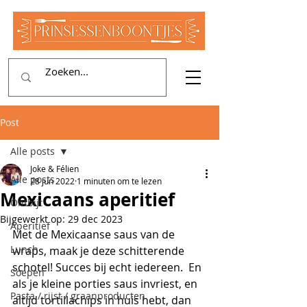
Post
Alle posts
Joke & Félien
Alle posts
28 jun 2022
1 minuten om te lezen
Mexicaans aperitief
Ontbijt
Bijgewerkt op:
29 dec 2023
Aperitief
Met de Mexicaanse saus van de 
Lunch
wraps, maak je deze schitterende 
schotel! Succes bij echt iedereen.  En 
Soepen
als je kleine porties saus invriest, en 
Pasta / rijst / graanproducten
altijd tortillachips in huis hebt, dan 