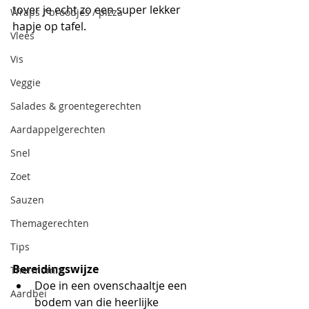
tover je echt zo een super lekker 
Wraps / broodjes / pizza
hapje op tafel.
Vlees
Vis
Veggie
Salades & groentegerechten
Aardappelgerechten
Snel
Zoet
Sauzen
Themagerechten
Tips
Bereidingswijze
Thermomix
Doe in een ovenschaaltje een 
Aardbei
bodem van die heerlijke 