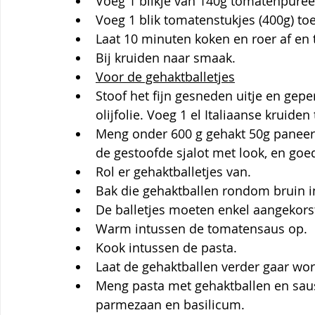
Voeg 1 blikje van 140g tomatenpuree
Voeg 1 blik tomatenstukjes (400g) toe
Laat 10 minuten koken en roer af en 
Bij kruiden naar smaak.
Voor de gehaktballetjes
Stoof het fijn gesneden uitje en gepe
olijfolie. Voeg 1 el Italiaanse kruide
Meng onder 600 g gehakt 50g paneer
de gestoofde sjalot met look, en goe
Rol er gehaktballetjes van.
Bak die gehaktballen rondom bruin in d
De balletjes moeten enkel aangekors
Warm intussen de tomatensaus op.
Kook intussen de pasta.
Laat de gehaktballen verder gaar wo
Meng pasta met gehaktballen en saus
parmezaan en basilicum.