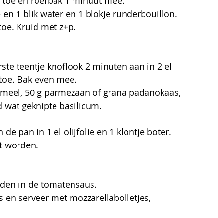
 toe en roerbak 1 minuut mee.
 en 1 blik water en 1 blokje runderbouillon.
toe. Kruid met z+p.
rste teentje knoflook 2 minuten aan in 2 el 
n toe. Bak even mee.
meel, 50 g parmezaan of grana padanokaas, 
d wat geknipte basilicum.
e pan in 1 el olijfolie en 1 klontje boter.
t worden.
rden in de tomatensaus.
 en serveer met mozzarellabolletjes, 