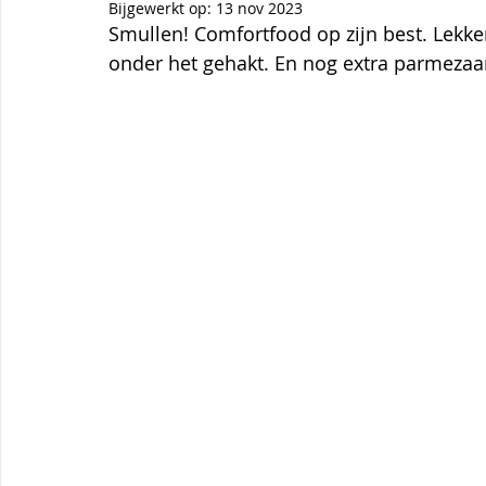
Themagerechten
Tips
Thermomix
Aardbei
Bijgewerkt op:
13 nov 2023
Smullen! Comfortfood op zijn best. Lekke
onder het gehakt. En nog extra parmezaan