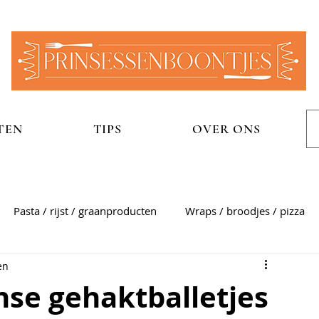
TEN
TIPS
OVER ONS
Pasta / rijst / graanproducten
Wraps / broodjes / pizza
en
n
Aardappelgerechten
Snel
Zoet
Sauzen
nse gehaktballetjes