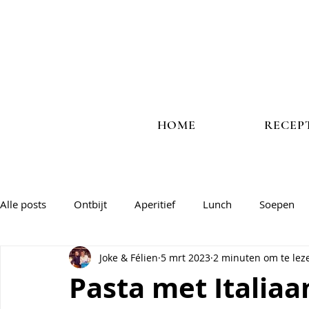
HOME
RECEP
Alle posts
Ontbijt
Aperitief
Lunch
Soepen
Joke & Félien
5 mrt 2023
2 minuten om te lez
Vlees
Vis
Veggie
Salades & groentegerechte
Pasta met Italiaa