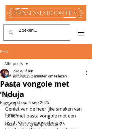
Post
Alle posts
Joke & Félien
Alle posts
20 jul 2025
2 minuten om te lezen
Pasta vongole met
Ontbijt
‘Nduja
Aperitief
Bijgewerkt op:
4 sep 2025
Lunch
Geniet van de heerlijke smaken van 
Soepen
Italië met pasta vongole met een 
twist. Verse venusschelpen, 
Pasta / rijst / graanproducten