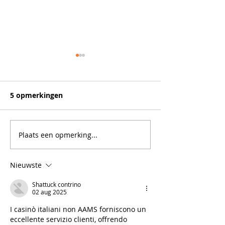
5 opmerkingen
Plaats een opmerking...
Frisse maaltijdsalade
Gegratineerde
met krokante krieltjes
pastaschotel
en garnalen
Nieuwste
Shattuck contrino
02 aug 2025
I casinò italiani non AAMS forniscono un 
eccellente servizio clienti, offrendo 