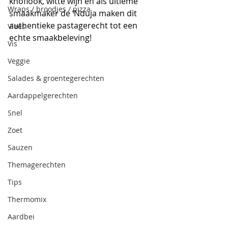
knoflook, witte wijn en als ultieme 
Wraps / broodjes / pizza
smaakmaker de ‘Nduja maken dit 
authentieke pastagerecht tot een 
Vlees
echte smaakbeleving! 
Vis
Veggie
Salades & groentegerechten
Aardappelgerechten
Snel
Zoet
Sauzen
Themagerechten
Tips
Thermomix
Aardbei