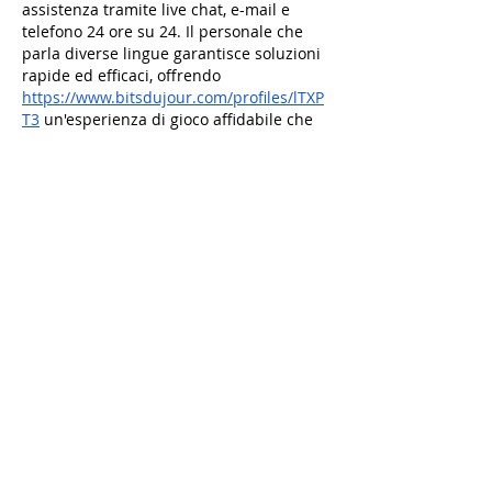
assistenza tramite live chat, e-mail e 
telefono 24 ore su 24. Il personale che 
parla diverse lingue garantisce soluzioni 
rapide ed efficaci, offrendo 
https://www.bitsdujour.com/profiles/lTXP
T3
 un'esperienza di gioco affidabile che 
può essere adattata alle esigenze dei 
giocatori in qualsiasi momento.
Like
Reageren
Shattuck contrino
02 aug 2025
U kunt profiteren van internationale 
gamingnetwerken die regionale 
beperkingen opheffen wanneer u speelt 
bij Online Casinos Zonder Cruks. Deze 
platforms werken meestal samen met de 
beste softwareontwikkelaars 
https://www.askwoody.com/forums/users
/zondercruks/
 om geavanceerde 
ervaringen te bieden. Controleer altijd 