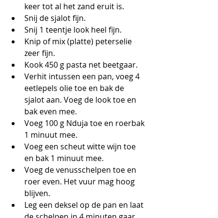
keer tot al het zand eruit is.
Snij de sjalot fijn.
Snij 1 teentje look heel fijn.
Knip of mix (platte) peterselie 
zeer fijn.
Kook 450 g pasta net beetgaar.
Verhit intussen een pan, voeg 4 
eetlepels olie toe en bak de 
sjalot aan. Voeg de look toe en 
bak even mee.  
Voeg 100 g Nduja toe en roerbak 
1 minuut mee.
Voeg een scheut witte wijn toe 
en bak 1 minuut mee.
Voeg de venusschelpen toe en 
roer even. Het vuur mag hoog 
blijven. 
Leg een deksel op de pan en laat 
de schelpen in 4 minuten gaar 