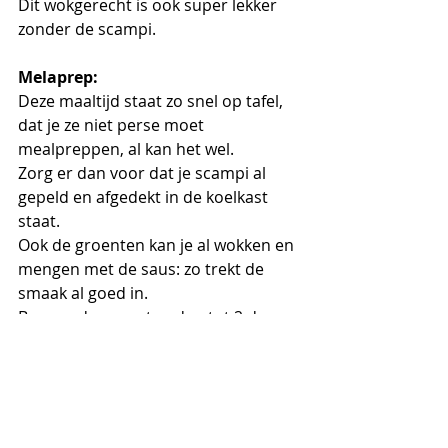
Dit wokgerecht is ook super lekker 
zonder de scampi.
Melaprep:
Deze maaltijd staat zo snel op tafel, 
dat je ze niet perse moet 
mealpreppen, al kan het wel.
Zorg er dan voor dat je scampi al 
gepeld en afgedekt in de koelkast 
staat. 
Ook de groenten kan je al wokken en 
mengen met de saus: zo trekt de 
smaak al goed in. 
Bewaar de groenten dan tot 2 dagen 
afgedekt in de koelkast.
Bereidingstijd:
Je maakt deze wok met groenten en 
scampi  op 30 minuten klaar. 