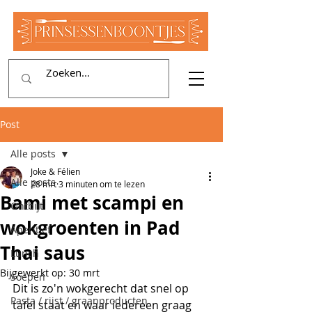
Post
Alle posts
Joke & Félien
Alle posts
28 mrt
3 minuten om te lezen
Bami met scampi en
Ontbijt
wokgroenten in Pad
Aperitief
Thai saus
Lunch
Bijgewerkt op:
30 mrt
Soepen
Dit is zo'n wokgerecht dat snel op 
Pasta / rijst / graanproducten
tafel staat en waar iedereen graag 