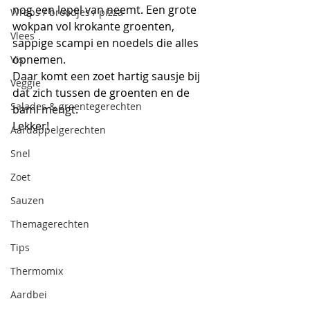
nog een lepel van neemt.
 Een grote 
Wraps / broodjes / pizza
wokpan vol krokante groenten, 
Vlees
sappige scampi en noedels die alles 
opnemen.
Vis
Daar komt een zoet hartig sausje bij 
Veggie
dat zich tussen de groenten en de 
Salades & groentegerechten
bami mengt.
Lekker!
Aardappelgerechten
Snel
Zoet
Sauzen
Themagerechten
Tips
Thermomix
Aardbei