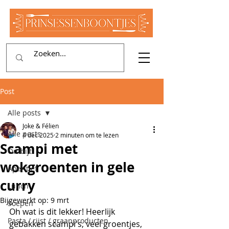
Post
Alle posts
Joke & Félien
Alle posts
4 dec 2025
2 minuten om te lezen
Scampi met
Ontbijt
wokgroenten in gele
Aperitief
curry
Lunch
Bijgewerkt op:
9 mrt
Soepen
Oh wat is dit lekker! Heerlijk 
Pasta / rijst / graanproducten
gebakken scampi's, veel groentjes, 