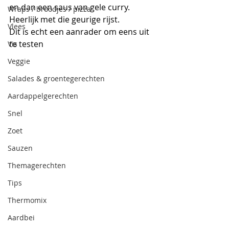
en dan een saus van gele curry. 
Wraps / broodjes / pizza
Heerlijk met die geurige rijst.
Vlees
Dit is echt een aanrader om eens uit 
te testen
Vis
Veggie
Salades & groentegerechten
Aardappelgerechten
Snel
Zoet
Sauzen
Themagerechten
Tips
Thermomix
Aardbei