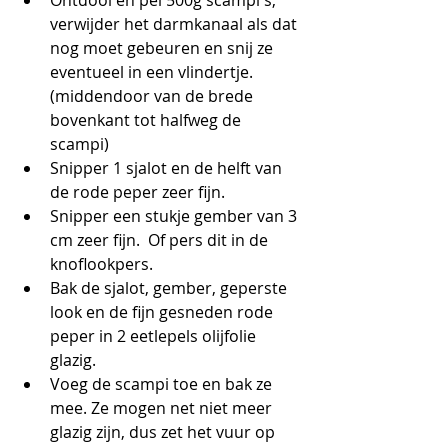
Ontdooi en pel 500g scampi's, 
verwijder het darmkanaal als dat 
nog moet gebeuren en snij ze 
eventueel in een vlindertje. 
(middendoor van de brede 
bovenkant tot halfweg de 
scampi)
Snipper 1 sjalot en de helft van 
de rode peper zeer fijn.
Snipper een stukje gember van 3 
cm zeer fijn.  Of pers dit in de 
knoflookpers.
Bak de sjalot, gember, geperste 
look en de fijn gesneden rode 
peper in 2 eetlepels olijfolie 
glazig.
Voeg de scampi toe en bak ze 
mee. Ze mogen net niet meer 
glazig zijn, dus zet het vuur op 