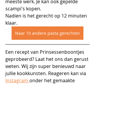
meeste werk. Je kan ook gepelde 
scampi's kopen.
Nadien is het gerecht op 12 minuten 
klaar.
Naar 10 andere pasta gerechten
Een recept van Prinsessenboontjes 
geprobeerd? Laat het ons dan gerust 
weten. Wij zijn super benieuwd naar 
jullie kookkunsten. Reageren kan via 
Instagram 
onder het gemaakte 
recept of op onze website!
Scampi's
Vis
Pasta / rijst / graanproducten