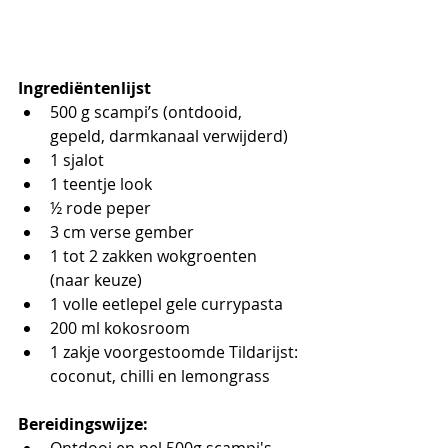
Ingrediëntenlijst 
500 g scampi’s (ontdooid, 
gepeld, darmkanaal verwijderd)
1 sjalot
1 teentje look
½ rode peper
3 cm verse gember
1 tot 2 zakken wokgroenten 
(naar keuze)
1 volle eetlepel gele currypasta
200 ml kokosroom
1 zakje voorgestoomde Tildarijst: 
coconut, chilli en lemongrass
Bereidingswijze: