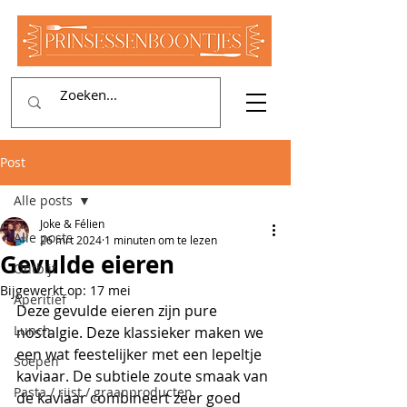
Post
Alle posts
Joke & Félien
Alle posts
26 mrt 2024
1 minuten om te lezen
Gevulde eieren
Ontbijt
Bijgewerkt op:
17 mei
Aperitief
Deze gevulde eieren zijn pure 
Lunch
nostalgie. Deze klassieker maken we 
een wat feestelijker met een lepeltje 
Soepen
kaviaar. De subtiele zoute smaak van 
Pasta / rijst / graanproducten
de kaviaar combineert zeer goed 