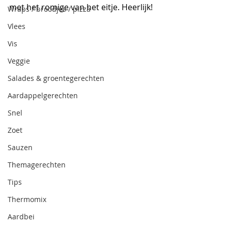
met het romige van het eitje. Heerlijk!
Wraps / broodjes / pizza
Vlees
Vis
Veggie
Salades & groentegerechten
Aardappelgerechten
Snel
Zoet
Sauzen
Themagerechten
Tips
Thermomix
Aardbei