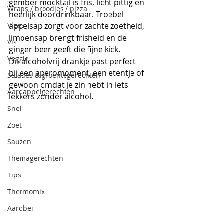
gember mocktail is fris, licht pittig en 
Wraps / broodjes / pizza
heerlijk doordrinkbaar. Troebel 
Vlees
appelsap zorgt voor zachte zoetheid, 
limoensap brengt frisheid en de 
Vis
ginger beer geeft die fijne kick.
Veggie
Dit alcoholvrij drankje past perfect 
bij een aperomoment, een etentje of 
Salades & groentegerechten
gewoon omdat je zin hebt in iets 
Aardappelgerechten
lekkers zonder alcohol.
Snel
Zoet
Sauzen
Themagerechten
Tips
Thermomix
Aardbei