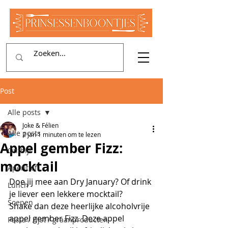
Post
Alle posts
Joke & Félien
Alle posts
2 jan
1 minuten om te lezen
Appel gember Fizz:
Ontbijt
mocktail
Aperitief
Doe jij mee aan Dry January? Of drink 
Lunch
je liever een lekkere mocktail?
Soepen
Shake dan deze heerlijke alcoholvrije 
appel gember Fizz. Deze appel 
Pasta / rijst / graanproducten