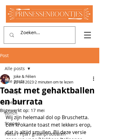
Post
Alle posts
Joke & Félien
Alle posts
22 okt 2023
2 minuten om te lezen
Toast met gehaktballen
Ontbijt
en burrata
Aperitief
Bijgewerkt op:
17 mei
Lunch
Wij zijn helemaal dol op Bruschetta. 
Soepen
Een krokante toast met lekkers erop, 
dat is altijd smullen. Bij deze versie 
Pasta / rijst / graanproducten