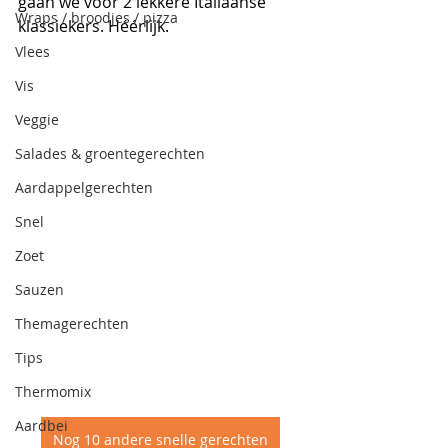
gaan we voor 2 lekkere Italiaanse 
Wraps / broodjes / pizza
klassiekers. Héérlijk.
Vlees
Vis
Veggie
Salades & groentegerechten
Aardappelgerechten
Snel
Zoet
Sauzen
Themagerechten
Tips
Thermomix
Aardbei
Nog 10 andere snelle gerechten