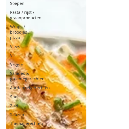
Soepen
Pasta / rijst /
graanproducten
Wraps /
broodjes /
pizza
Vlees
Vis
Veggie
Salades &
groentegerechten
Aardappelgerechten
Snel
Zoet
Sauzen
Themagerechten