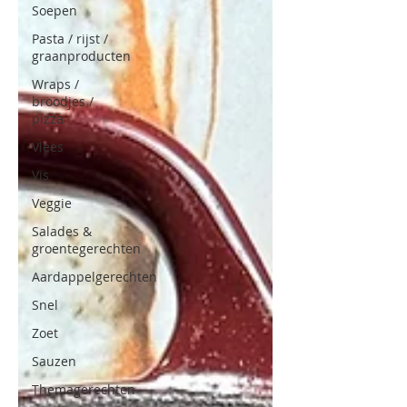
Soepen
Pasta / rijst /
graanproducten
Wraps /
broodjes /
pizza
Vlees
Vis
Veggie
Salades &
groentegerechten
Aardappelgerechten
Snel
Zoet
Sauzen
Themagerechten