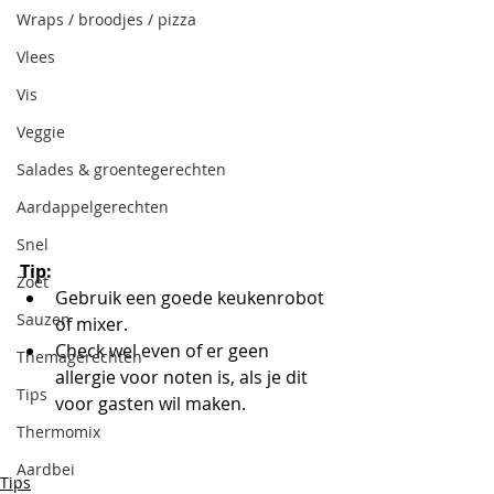
Wraps / broodjes / pizza
Vlees
Vis
Veggie
Salades & groentegerechten
Aardappelgerechten
Snel
Tip: 
Zoet
Gebruik een goede keukenrobot 
Sauzen
of mixer.
Check wel even of er geen 
Themagerechten
allergie voor noten is, als je dit 
Tips
voor gasten wil maken.
Thermomix
Aardbei
Tips