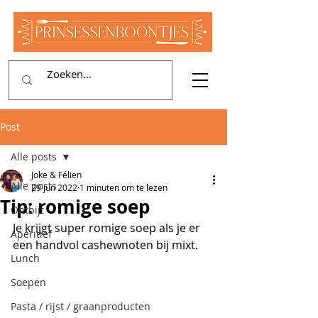
Post
Alle posts
Joke & Félien
Alle posts
29 jun 2022
1 minuten om te lezen
Tip: romige soep
Ontbijt
Je krijgt super romige soep als je er 
Aperitief
een handvol cashewnoten bij mixt.
Lunch
Soepen
Pasta / rijst / graanproducten