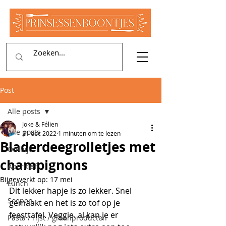
Post
Alle posts
Joke & Félien
Alle posts
21 dec 2022
1 minuten om te lezen
Bladerdeegrolletjes met
Ontbijt
champignons
Aperitief
Bijgewerkt op:
17 mei
Lunch
Dit lekker hapje is zo lekker. Snel 
Soepen
gemaakt en het is zo tof op je 
feesttafel. Veggie. al kan je er 
Pasta / rijst / graanproducten