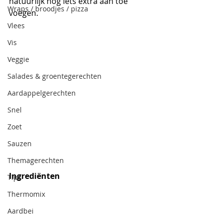
natuurlijk nog iets extra aan toe 
Wraps / broodjes / pizza
voegen.
Vlees
Vis
Veggie
Salades & groentegerechten
Aardappelgerechten
Snel
Zoet
Sauzen
Themagerechten
Ingrediënten
Tips
Thermomix
Aardbei