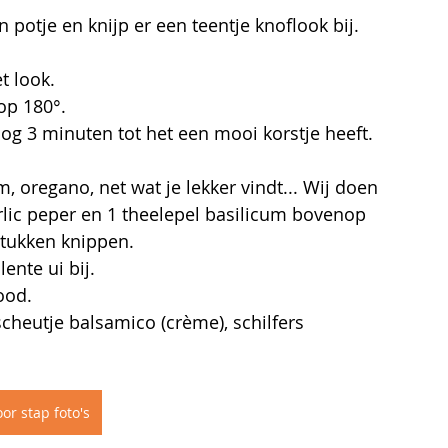
n potje en knijp er een teentje knoflook bij.
t look.
op 180°.
nog 3 minuten tot het een mooi korstje heeft.
m, oregano, net wat je lekker vindt... Wij doen 
rlic peper en 1 theelepel basilicum bovenop 
stukken knippen.
lente ui bij.
ood.
scheutje balsamico (crème), schilfers 
or stap foto's