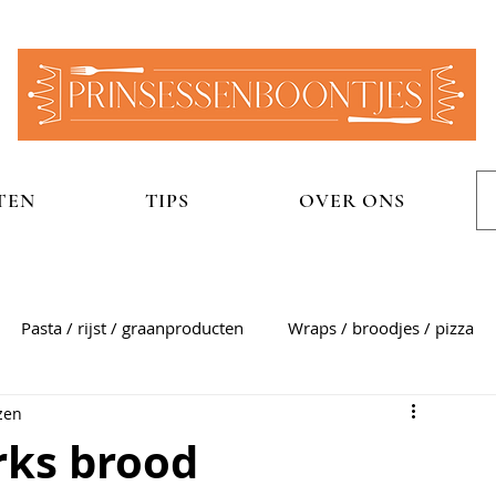
TEN
TIPS
OVER ONS
Pasta / rijst / graanproducten
Wraps / broodjes / pizza
zen
n
Aardappelgerechten
Snel
Zoet
Sauzen
rks brood