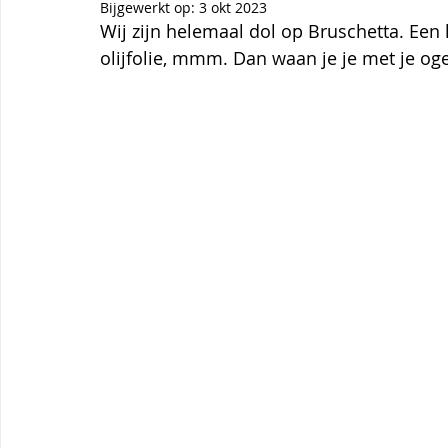
Themagerechten
Tips
Thermomix
Aardbei
Bijgewerkt op:
3 okt 2023
Wij zijn helemaal dol op Bruschetta. Een 
olijfolie, mmm. Dan waan je je met je ogen 