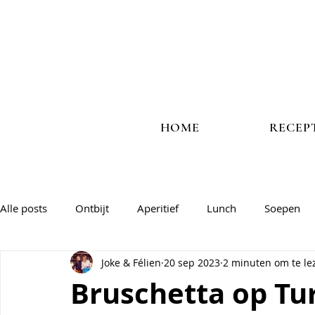
HOME
RECEP
Alle posts
Ontbijt
Aperitief
Lunch
Soepen
Joke & Félien
20 sep 2023
2 minuten om te le
Vlees
Vis
Veggie
Salades & groentegerechte
Bruschetta op Tu