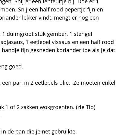
en. Snij er een lenteuitje bij. Doe er 1 
limoen. Snij een half rood pepertje fijn en 
riander lekker vindt, mengt er nog een 
n: 1 duimgroot stuk gember, 1 stengel 
l sojasaus, 1 eetlepel vissaus en een half rood 
handje fijn gesneden koriander toe als je dat 
eng goed.
een pan in 2 eetlepels olie.  Ze moeten enkel 
.
k 1 of 2 zakken wokgroenten. (zie Tip)
.
 in de pan die je net gebruikte.