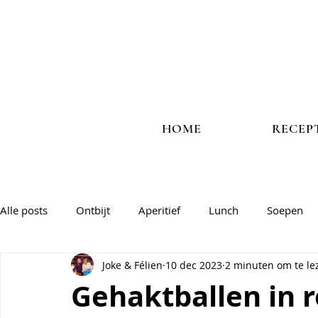
HOME
RECEP
Alle posts
Ontbijt
Aperitief
Lunch
Soepen
Joke & Félien
10 dec 2023
2 minuten om te le
Vlees
Vis
Veggie
Salades & groentegerechte
Gehaktballen in 