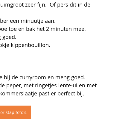
mgroot zeer fijn.  Of pers dit in de 
mber een minuutje aan.
boe toe en bak het 2 minuten mee.
 goed.
okje kippenbouillon.
e bij de curryroom en meng goed. 
de peper, met ringetjes lente-ui en met 
kommerslaatje past er perfect bij.
or stap foto's.