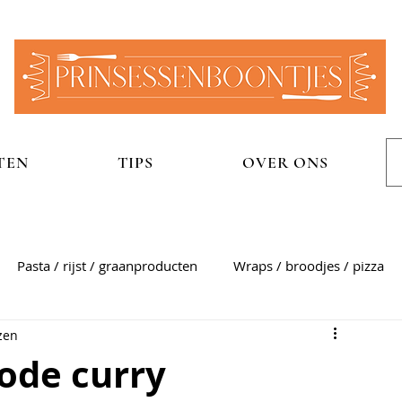
TEN
TIPS
OVER ONS
Pasta / rijst / graanproducten
Wraps / broodjes / pizza
zen
n
Aardappelgerechten
Snel
Zoet
Sauzen
rode curry