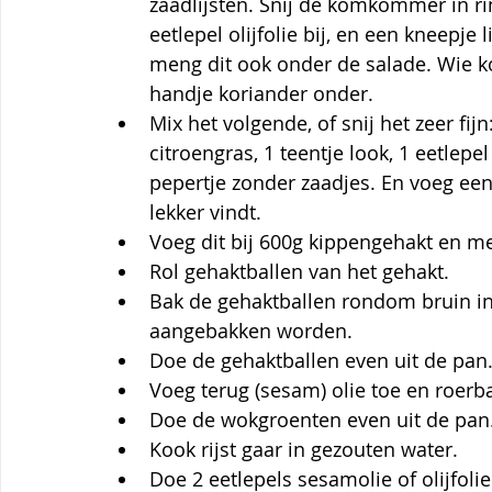
zaadlijsten. Snij de komkommer in ring
eetlepel olijfolie bij, en een kneepje 
meng dit ook onder de salade. Wie ko
handje koriander onder. 
Mix het volgende, of snij het zeer fij
citroengras, 1 teentje look, 1 eetlepe
pepertje zonder zaadjes. En voeg een 
lekker vindt.
Voeg dit bij 600g kippengehakt en m
Rol gehaktballen van het gehakt.
Bak de gehaktballen rondom bruin in 
aangebakken worden. 
Doe de gehaktballen even uit de pan
Voeg terug (sesam) olie toe en roerba
Doe de wokgroenten even uit de pan
Kook rijst gaar in gezouten water.
Doe 2 eetlepels sesamolie of olijfolie