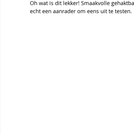
Themagerechten
Tips
Thermomix
Aardbei
Oh wat is dit lekker! Smaakvolle gehaktba
echt een aanrader om eens uit te testen.