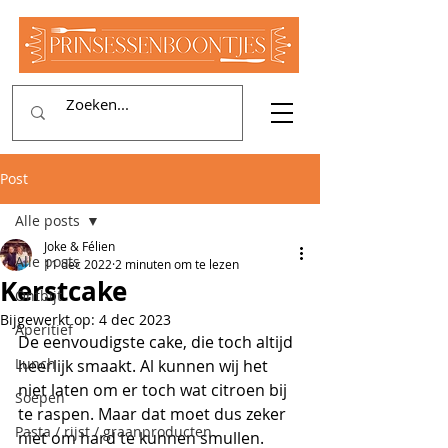
Post
Alle posts
Joke & Félien
Alle posts
11 dec 2022
2 minuten om te lezen
Kerstcake
Ontbijt
Bijgewerkt op:
4 dec 2023
Aperitief
De eenvoudigste cake, die toch altijd 
Lunch
heerlijk smaakt. Al kunnen wij het 
niet laten om er toch wat citroen bij 
Soepen
te raspen. Maar dat moet dus zeker 
Pasta / rijst / graanproducten
niet om hard te kunnen smullen.