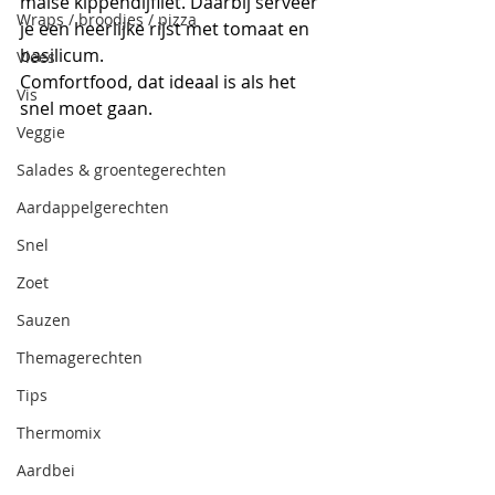
malse kippendijfilet. Daarbij serveer 
Wraps / broodjes / pizza
je een heerlijke rijst met tomaat en 
basilicum. 
Vlees
Comfortfood, dat ideaal is als het 
Vis
snel moet gaan. 
Veggie
Salades & groentegerechten
Aardappelgerechten
Snel
Zoet
Sauzen
Themagerechten
Tips
Thermomix
Aardbei