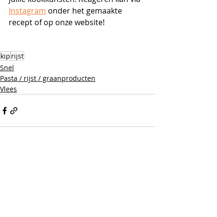
Instagram
 onder het gemaakte 
recept of op onze website!
kip
rijst
Snel
Pasta / rijst / graanproducten
Vlees
Recente blogposts
Alles weergeven