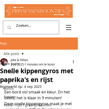
Post
Alle posts
Joke & Félien
Alle posts
3 jul 2025
1 minuten om te lezen
Snelle kippengyros met
Ontbijt
paprika's en rijst
Aperitief
Bijgewerkt op:
4 sep 2025
Lunch
Een bord vol smaak en kleur. En het 
Soepen
beste; het is klaar in 9 minuten! 
Deze snelle kippengyros maak je met 
Pasta / rijst / graanproducten