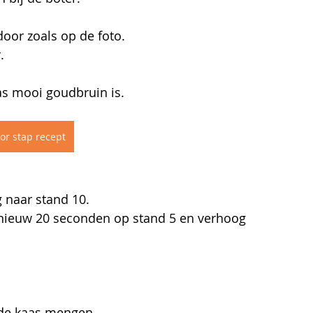
door zoals op de foto.
.
aas mooi goudbruin is.
or stap recept
 naar stand 10.
pnieuw 20 seconden op stand 5 en verhoog 
de kaas mengen. 