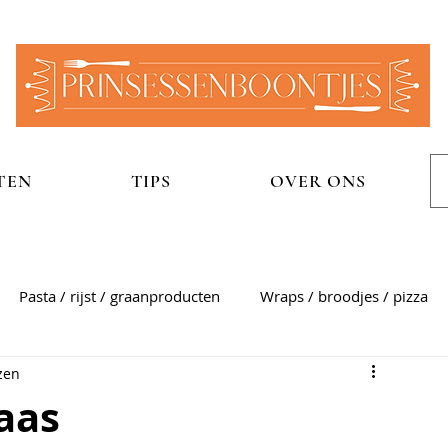
TEN
TIPS
OVER ONS
Pasta / rijst / graanproducten
Wraps / broodjes / pizza
zen
n
Aardappelgerechten
Snel
Zoet
Sauzen
aas