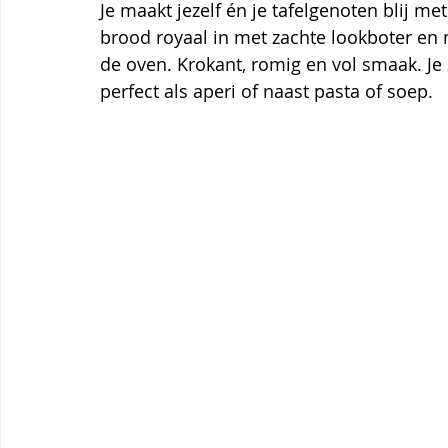
Themagerechten
Tips
Thermomix
Aardbei
Je maakt jezelf én je tafelgenoten blij me
brood royaal in met zachte lookboter en 
de oven. Krokant, romig en vol smaak. Je z
perfect als aperi of naast pasta of soep.