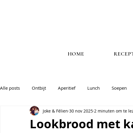
HOME
RECEP
Alle posts
Ontbijt
Aperitief
Lunch
Soepen
Joke & Félien
30 nov 2025
2 minuten om te le
Vlees
Vis
Veggie
Salades & groentegerechte
Lookbrood met k