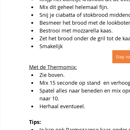
Mix dit geheel helemaal fijn. 
Snij je ciabatta of stokbrood midden
Besmeer het brood met de lookboter
Bestrooi met mozzarella kaas.
Zet het brood onder de gril tot de k
Smakelijk
Stap vo
Met de Thermomix:
Zie boven. 
Mix 15 seconde op stand  en verhoog
Spatel alles naar beneden en mix o
naar 10.
Herhaal eventueel.
Tips:
Je kan ook Parmezaanse kaas onder 