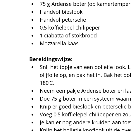
75 g Ardense boter (op kamertemper
Handvol bieslook
Handvol peterselie
0,5 koffielepel chilipeper
1 ciabatta of stokbrood
Mozzarella kaas
Bereidingswijze:
Snij het topje van een bolletje look.
olijfolie op, en pak het in. Bak het bo
180’C.
Neem een pakje Ardense boter en la
Doe 75 g boter in een systeem waarm
Knip er goed bieslook en peterselie 
Voeg 0,5 koffielepel chilipeper en zou
Je kan er nog andere kruiden aan toev
Knijp het bolletje knoflook uit de oven