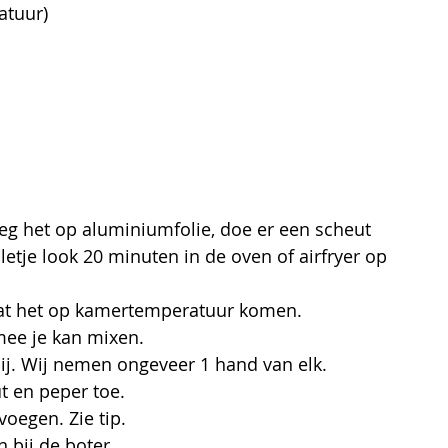
atuur)
 Leg het op aluminiumfolie, doe er een scheut 
lletje look 20 minuten in de oven of airfryer op 
at het op kamertemperatuur komen.
ee je kan mixen. 
bij. Wij nemen ongeveer 1 hand van elk. 
t en peper toe. 
oegen. Zie tip.
 bij de boter. 