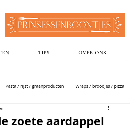
TEN
TIPS
OVER ONS
Pasta / rijst / graanproducten
Wraps / broodjes / pizza
en
n
Aardappelgerechten
Snel
Zoet
Sauzen
e zoete aardappel