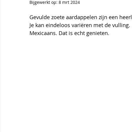
Themagerechten
Tips
Thermomix
Aardbei
Bijgewerkt op:
8 mrt 2024
Gevulde zoete aardappelen zijn een heerlij
Je kan eindeloos variëren met de vulling.
Mexicaans. Dat is echt genieten. 