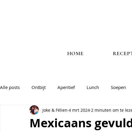
HOME
RECEP
Alle posts
Ontbijt
Aperitief
Lunch
Soepen
Joke & Félien
4 mrt 2024
2 minuten om te lez
Vlees
Vis
Veggie
Salades & groentegerechte
Mexicaans gevuld