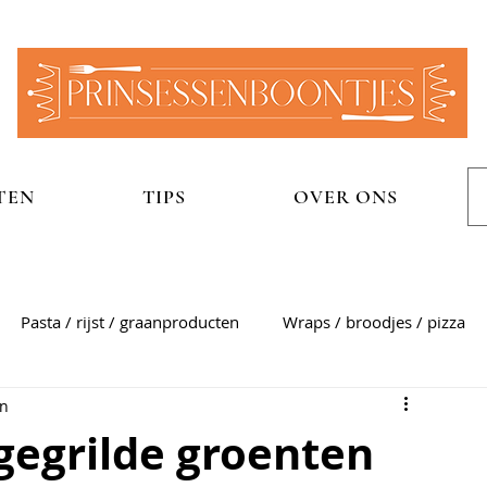
TEN
TIPS
OVER ONS
Pasta / rijst / graanproducten
Wraps / broodjes / pizza
en
n
Aardappelgerechten
Snel
Zoet
Sauzen
gegrilde groenten