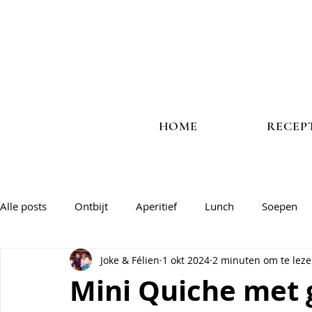
HOME
RECEP
Alle posts
Ontbijt
Aperitief
Lunch
Soepen
Joke & Félien
1 okt 2024
2 minuten om te lez
Vlees
Vis
Veggie
Salades & groentegerechte
Mini Quiche met 