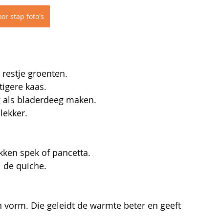
or stap foto's
restje groenten.
tigere kaas.
g als bladerdeeg maken.
 lekker.
kken spek of pancetta.
j de quiche.
n vorm. Die geleidt de warmte beter en geeft 