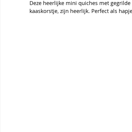
Themagerechten
Tips
Thermomix
Aardbei
Deze heerlijke mini quiches met gegrilde
kaaskorstje, zijn heerlijk. Perfect als hapj