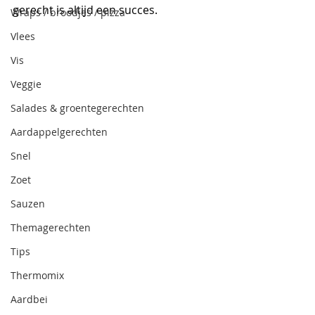
gerecht is altijd een succes.
Wraps / broodjes / pizza
Vlees
Vis
Veggie
Salades & groentegerechten
Aardappelgerechten
Snel
Zoet
Sauzen
Themagerechten
Tips
Thermomix
Aardbei