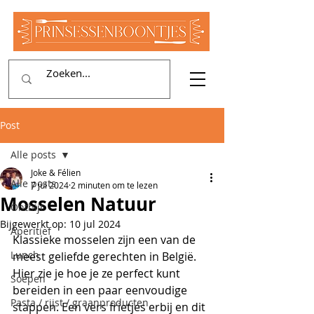
Post
Alle posts
Joke & Félien
Alle posts
7 jul 2024
2 minuten om te lezen
Mosselen Natuur
Ontbijt
Bijgewerkt op:
10 jul 2024
Aperitief
Klassieke mosselen zijn een van de 
Lunch
meest geliefde gerechten in België. 
Hier zie je hoe je ze perfect kunt 
Soepen
bereiden in een paar eenvoudige 
Pasta / rijst / graanproducten
stappen. Een vers frietjes erbij en dit 