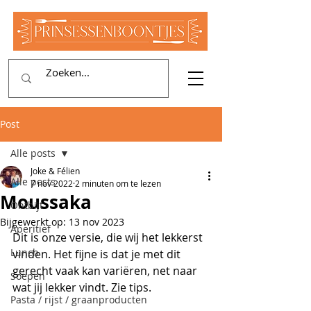
Post
Alle posts
Joke & Félien
Alle posts
7 nov 2022
2 minuten om te lezen
Moussaka
Ontbijt
Bijgewerkt op:
13 nov 2023
Aperitief
Dit is onze versie, die wij het lekkerst 
Lunch
vinden. Het fijne is dat je met dit 
gerecht vaak kan variëren, net naar 
Soepen
wat jij lekker vindt. Zie tips.
Pasta / rijst / graanproducten