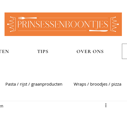
TEN
TIPS
OVER ONS
Pasta / rijst / graanproducten
Wraps / broodjes / pizza
en
n
Aardappelgerechten
Snel
Zoet
Sauzen