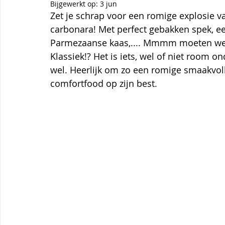
Themagerechten
Tips
Thermomix
Aardbei
Bijgewerkt op:
3 jun
Zet je schrap voor een romige explosie v
carbonara! Met perfect gebakken spek, ee
Parmezaanse kaas,.... Mmmm moeten we
Klassiek!? Het is iets, wel of niet room o
wel. Heerlijk om zo een romige smaakvolle 
comfortfood op zijn best.