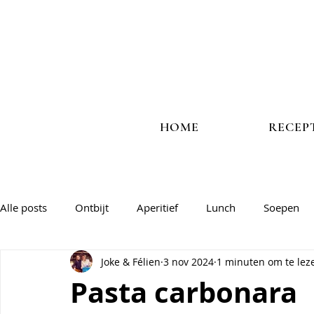
HOME
RECEP
Alle posts
Ontbijt
Aperitief
Lunch
Soepen
Joke & Félien
3 nov 2024
1 minuten om te lez
Vlees
Vis
Veggie
Salades & groentegerechte
Pasta carbonara