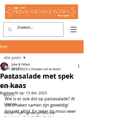
Post
Alle posts
Joke & Félien
Alle posts
26 jul 2023
2 minuten om te lezen
Pastasalade met spek
Ontbijt
en kaas
Aperitief
Bijgewerkt op:
15 dec 2023
Lunch
Wie is er ook dol op pastasalade? Al 
Soepen
die smaken samen zijn geweldig! 
Smaakt altijd. En zeker bij mooi weer 
Pasta / rijst / graanproducten