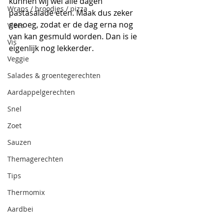
kunnen wij wel alle dagen 
Wraps / broodjes / pizza
pastasalade eten. Maak dus zeker 
genoeg, zodat er de dag erna nog 
Vlees
van kan gesmuld worden. Dan is ie 
Vis
eigenlijk nog lekkerder.
Veggie
Salades & groentegerechten
Aardappelgerechten
Snel
Zoet
Sauzen
Themagerechten
Tips
Thermomix
Aardbei