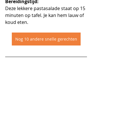
Bereidingstijd:
Deze lekkere pastasalade staat op 15 
minuten op tafel. Je kan hem lauw of 
koud eten. 
Nog 10 andere snelle gerechten
Een recept van Prinsessenboontjes 
geprobeerd? Laat het ons dan gerust 
weten. Wij zijn super benieuwd naar 
jullie kookkunsten. Reageren kan via 
Instagram
 onder het gemaakte 
recept of op onze website!
Pasta / rijst / graanproducten
Snel