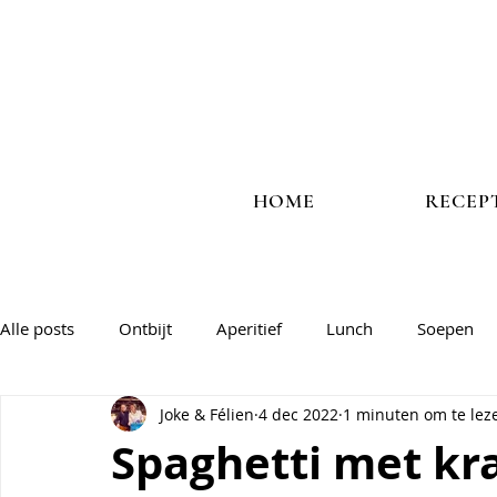
HOME
RECEP
Alle posts
Ontbijt
Aperitief
Lunch
Soepen
Joke & Félien
4 dec 2022
1 minuten om te lez
Vlees
Vis
Veggie
Salades & groentegerechte
Spaghetti met kr