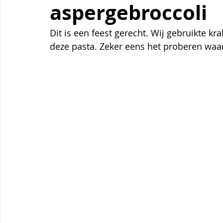
aspergebroccoli
Themagerechten
Tips
Thermomix
Aardbei
Dit is een feest gerecht. Wij gebruikte kr
deze pasta. Zeker eens het proberen waa