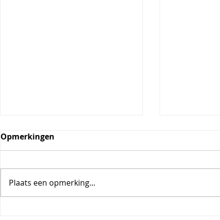
Opmerkingen
Plaats een opmerking...
Parelcouscoussalade met
Frisse maa