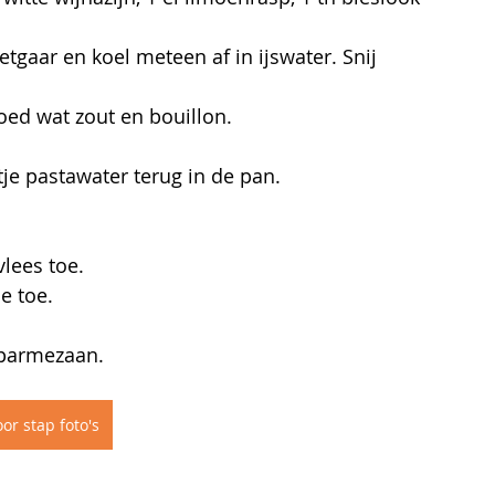
tgaar en koel meteen af in ijswater. Snij 
oed wat zout en bouillon.
je pastawater terug in de pan. 
lees toe.
e toe.
 parmezaan.
or stap foto's