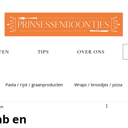
TEN
TIPS
OVER ONS
Pasta / rijst / graanproducten
Wraps / broodjes / pizza
en
n
Aardappelgerechten
Snel
Zoet
Sauzen
ab en