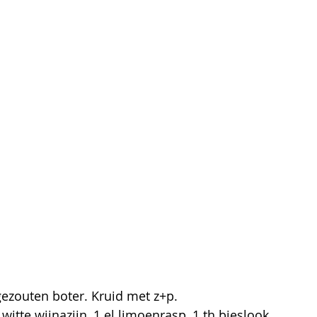
ezouten boter. Kruid met z+p.
witte wijnazijn, 1 el limoenrasp, 1 th bieslook 