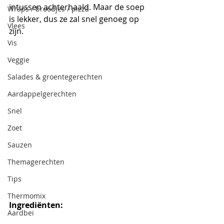
intussen achterhaald. Maar de soep 
Wraps / broodjes / pizza
is lekker, dus ze zal snel genoeg op 
Vlees
zijn.
Vis
Veggie
Salades & groentegerechten
Aardappelgerechten
Snel
Zoet
Sauzen
Themagerechten
Tips
Thermomix
Ingrediënten:
Aardbei