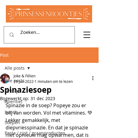
Post
Alle posts
Joke & Félien
Alle posts
19 jun 2022
1 minuten om te lezen
Spinaziesoep
Ontbijt
Bijgewerkt op:
31 dec 2023
Aperitief
Spinazie in de soep? Popeye zou er 
Lunch
blij van worden. Vol met vitamines. 💚
Lekker gemakkelijk, met 
Soepen
diepvriesspinazie. En dat je spinazie 
Pasta / rijst / graanproducten
niet opnieuw mag opwarmen, dat is 