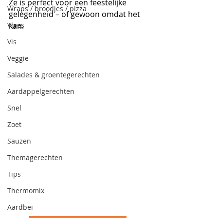
Ze is perfect voor een feestelijke 
Wraps / broodjes / pizza
gelegenheid – of gewoon omdat het 
Vlees
kan.
Vis
Veggie
Salades & groentegerechten
Aardappelgerechten
Snel
Zoet
Sauzen
Themagerechten
Tips
Thermomix
Aardbei