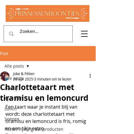
Post
Alle posts
Joke & Félien
Alle posts
18 apr 2025
3 minuten om te lezen
Charlottetaart met
Ontbijt
tiramisu en lemoncurd
Aperitief
Een taart waar je instant blij van 
Lunch
wordt: deze charlottetaart met 
Soepen
tiramisu en lemoncurd is fris, romig 
en een tikje retro. 
Pasta / rijst / graanproducten