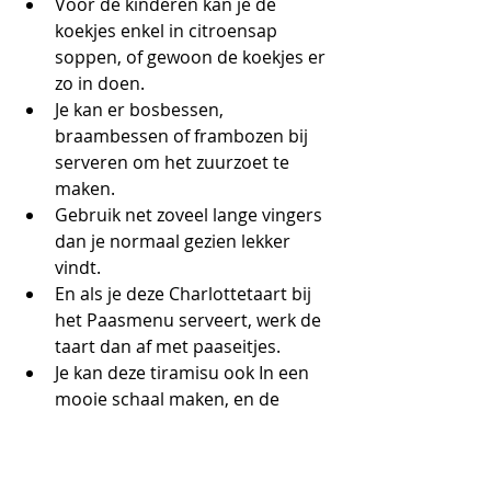
Voor de kinderen kan je de 
koekjes enkel in citroensap 
soppen, of gewoon de koekjes er 
zo in doen.
Je kan er bosbessen, 
braambessen of frambozen bij 
serveren om het zuurzoet te 
maken.
Gebruik net zoveel lange vingers 
dan je normaal gezien lekker 
vindt.
En als je deze Charlottetaart bij 
het Paasmenu serveert, werk de 
taart dan af met paaseitjes.
Je kan deze tiramisu ook In een 
mooie schaal maken, en de 
lemoncurd er bovenop doen. 
Dan schep je de portie gewoon 
uit.