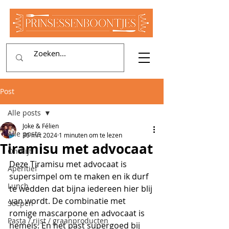
Post
Alle posts
Joke & Félien
Alle posts
30 mrt 2024
1 minuten om te lezen
Tiramisu met advocaat
Ontbijt
Deze Tiramisu met advocaat is 
Aperitief
supersimpel om te maken en ik durf 
Lunch
te wedden dat bijna iedereen hier blij 
van wordt. De combinatie met 
Soepen
romige mascarpone en advocaat is 
Pasta / rijst / graanproducten
hemels. En het past supergoed bij 