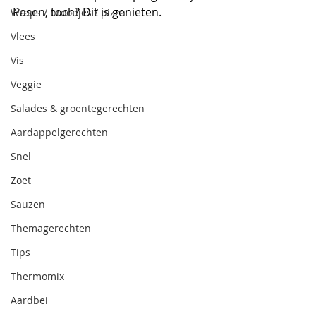
Pasen, toch? Dit is genieten.
Wraps / broodjes / pizza
Vlees
Vis
Veggie
Salades & groentegerechten
Aardappelgerechten
Snel
Zoet
Sauzen
Themagerechten
Tips
Thermomix
Aardbei