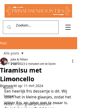
Post
Alle posts
Joke & Félien
Alle posts
2 apr 2023
2 minuten om te lezen
Tiramisu met
Ontbijt
Limoncello
Aperitief
Bijgewerkt op:
11 mrt 2024
Lunch
Een heerlijk fris dessertje is dit. Wij 
Soepen
doen het in kleine glaasjes, zodat het 
lekker fris, en zeker niet te zwaar is. 
Pasta / rijst / graanproducten