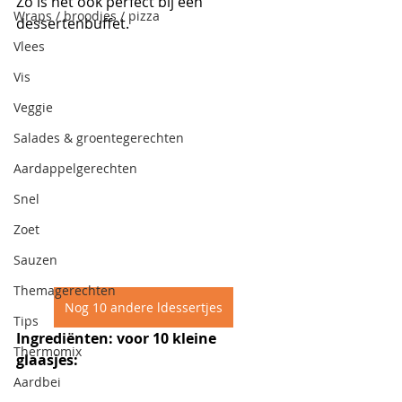
Zo is het ook perfect bij een 
Wraps / broodjes / pizza
dessertenbuffet. 
Vlees
Vis
Veggie
Salades & groentegerechten
Aardappelgerechten
Snel
Zoet
Sauzen
Themagerechten
Nog 10 andere ldessertjes
Tips
Ingrediënten: voor 10 kleine 
Thermomix
glaasjes:
Aardbei