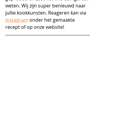
weten. Wij zijn super benieuwd naar 
jullie kookkunsten. Reageren kan via 
Instagram
 onder het gemaakte 
recept of op onze website!
Wraps / broodjes / pizza
Aperitief
Lunch
Recente blogposts
Alles weergeven