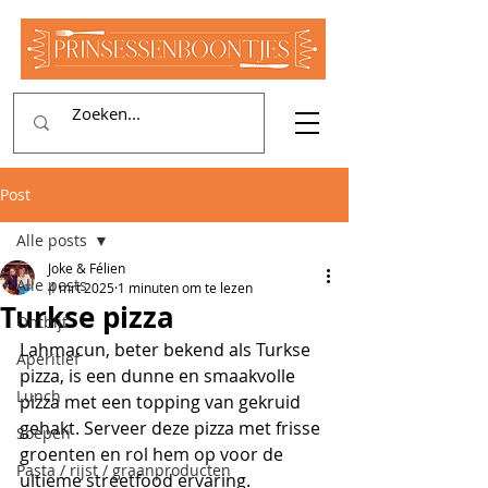
Post
Alle posts
Joke & Félien
Alle posts
4 mrt 2025
1 minuten om te lezen
Turkse pizza
Ontbijt
Lahmacun, beter bekend als Turkse 
Aperitief
pizza, is een dunne en smaakvolle 
Lunch
pizza met een topping van gekruid 
gehakt. Serveer deze pizza met frisse 
Soepen
groenten en rol hem op voor de 
Pasta / rijst / graanproducten
ultieme streetfood ervaring.