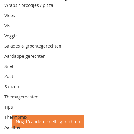
Wraps / broodjes / pizza
Vlees
Vis
Veggie
Salades & groentegerechten
Aardappelgerechten
Snel
Zoet
Sauzen
Themagerechten
Tips
Thermomix
Nog 10 andere snelle gerechten
Aardbei