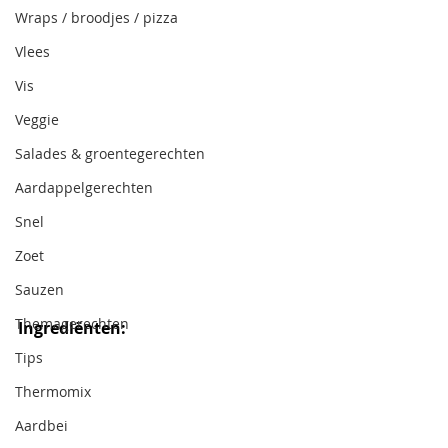
Wraps / broodjes / pizza
Vlees
Vis
Veggie
Salades & groentegerechten
Aardappelgerechten
Snel
Zoet
Sauzen
Themagerechten
Ingrediënten:
Tips
Thermomix
Aardbei