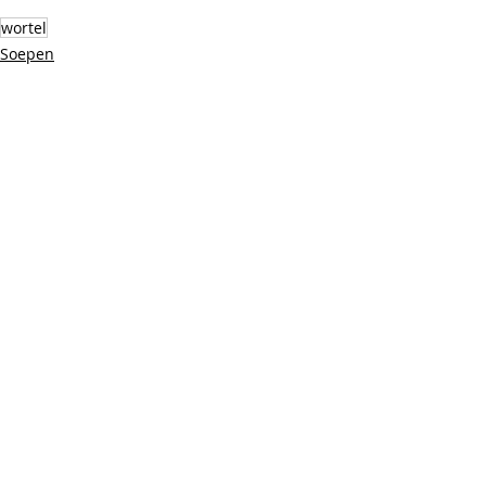
wortel
Soepen
Thermomix
Recente blogposts
Alles weergeven