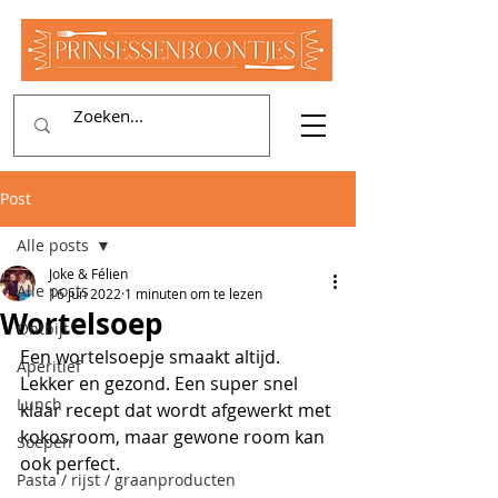
Post
Alle posts
Joke & Félien
Alle posts
16 jun 2022
1 minuten om te lezen
Wortelsoep
Ontbijt
Een wortelsoepje smaakt altijd. 
Aperitief
Lekker en gezond. Een super snel 
Lunch
klaar recept dat wordt afgewerkt met 
kokosroom, maar gewone room kan 
Soepen
ook perfect.
Pasta / rijst / graanproducten