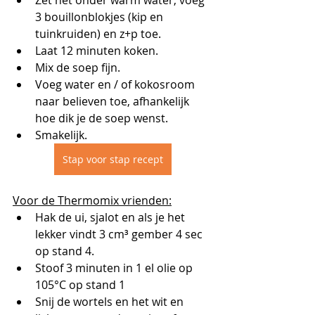
Zet net onder warm water, voeg 
3 bouillonblokjes (kip en 
tuinkruiden) en z+p toe.
Laat 12 minuten koken.
Mix de soep fijn.
Voeg water en / of kokosroom 
naar believen toe, afhankelijk 
hoe dik je de soep wenst.
Smakelijk.
Stap voor stap recept
Voor de Thermomix vrienden:
Hak de ui, sjalot en als je het 
lekker vindt 3 cm³ gember 4 sec 
op stand 4.
Stoof 3 minuten in 1 el olie op 
105°C op stand 1
Snij de wortels en het wit en 