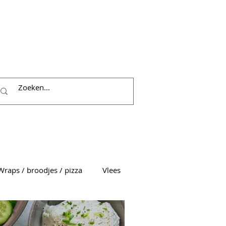
Wraps / broodjes / pizza
Vlees
Sauzen
Themagerechten