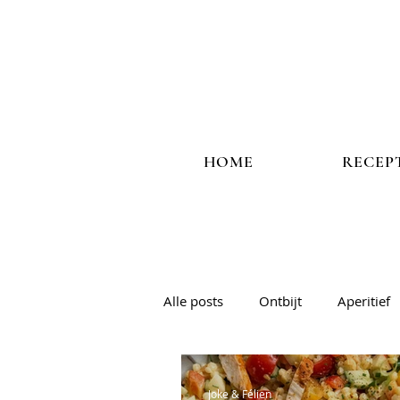
HOME
RECEP
Alle posts
Ontbijt
Aperitief
Vis
Veggie
Salades & 
Joke & Félien