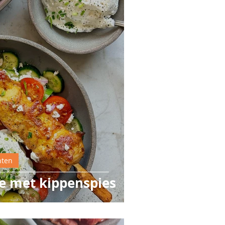
hten
e met kippenspies