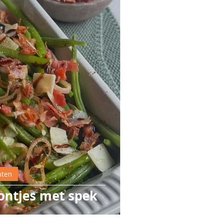
hten
ontjes met spek