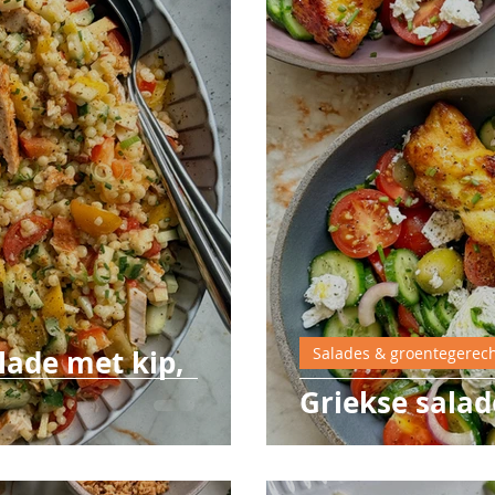
bei
lade met kip,
Salades & groentegerec
Griekse salad