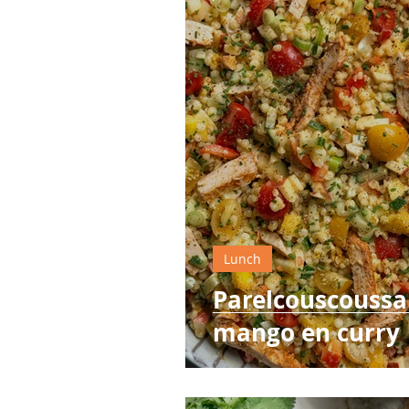
Tips
Thermomix
Aard
Lunch
Parelcouscoussa
mango en curry