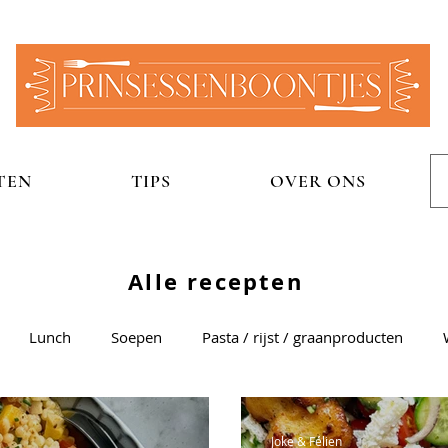
TEN
TIPS
OVER ONS
Alle recepten
Lunch
Soepen
Pasta / rijst / graanproducten
groentegerechten
Aardappelgerechten
Snel
Zoet
Joke & Félien