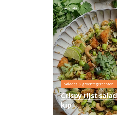
Joke & Félien
Salades & groentegerechten
Crispy rijst sal
kip