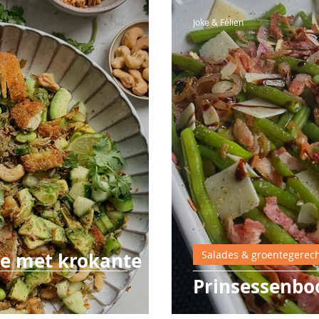
Joke & Félien
ade met krokante
Salades & groentegerec
Prinsessenbo