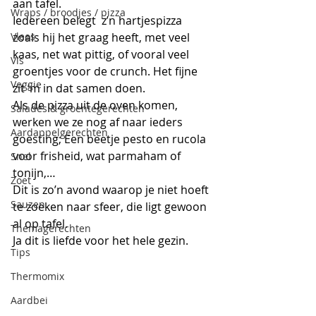
aan tafel. 
Wraps / broodjes / pizza
Iedereen belegt  z’n hartjespizza 
Vlees
zoals hij het graag heeft, met veel 
kaas, net wat pittig, of vooral veel 
Vis
groentjes voor de crunch. Het fijne 
Veggie
zit ‘m in dat samen doen.
Als de pizza uit de oven komen, 
Salades & groentegerechten
werken we ze nog af naar ieders 
Aardappelgerechten
goesting; Een beetje pesto en rucola 
voor frisheid, wat parmaham of 
Snel
tonijn,…
Zoet
Dit is zo’n avond waarop je niet hoeft 
Sauzen
te zoeken naar sfeer, die ligt gewoon 
al op tafel.
Themagerechten
Ja dit is liefde voor het hele gezin.
Tips
Thermomix
Aardbei