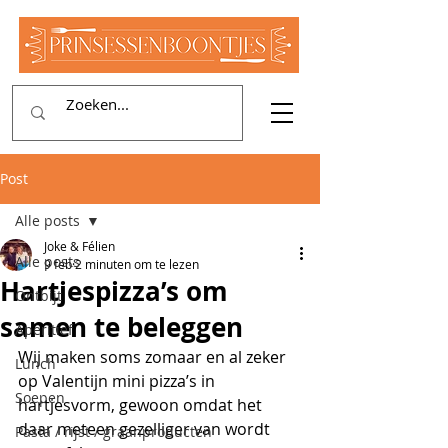
Post
Alle posts
Joke & Félien
Alle posts
9 feb
2 minuten om te lezen
Hartjespizza’s om
Ontbijt
samen te beleggen
Aperitief
Wij maken soms zomaar en al zeker 
Lunch
op Valentijn mini pizza’s in 
Soepen
hartjesvorm, gewoon omdat het 
daar meteen gezelliger van wordt 
Pasta / rijst / graanproducten