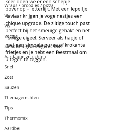
keer doen we er een schepje 
Wraps / broodjes / pizza
bovenop – letterlijk. Met een lepeltje 
Vlees
kaviaar krijgen je vogelnestjes een 
chique upgrade. De ziltige touch past 
Vis
perfect bij het smeuïge gehakt en het 
Veggie
romige eigeel. Serveer als hapje of 
met een simpele puree of krokante 
Salades & groentegerechten
frietjes en je hebt een feestmaal om 
Aardappelgerechten
u tegen te zeggen.
Snel
Zoet
Sauzen
Themagerechten
Tips
Thermomix
Aardbei