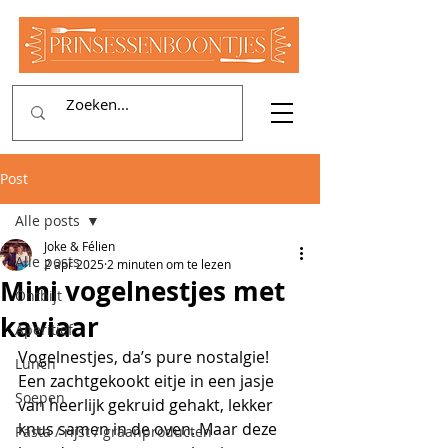
Post
Alle posts
Joke & Félien
Alle posts
2 apr 2025
2 minuten om te lezen
Mini vogelnestjes met
Ontbijt
kaviaar
Aperitief
Vogelnestjes, da’s pure nostalgie! 
Lunch
Een zachtgekookt eitje in een jasje 
Soepen
van heerlijk gekruid gehakt, lekker 
knus samen in de oven. Maar deze 
Pasta / rijst / graanproducten