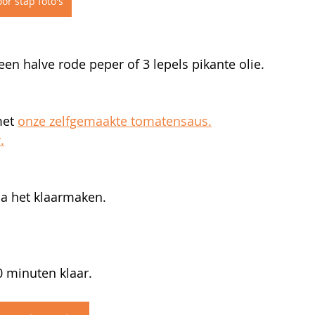
or stap foto's
een halve rode peper of 3 lepels pikante olie. 
et 
onze zelfgemaakte tomatensaus.
.
na het klaarmaken.
 minuten klaar. 