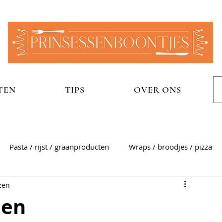
TEN
TIPS
OVER ONS
Pasta / rijst / graanproducten
Wraps / broodjes / pizza
zen
n
Aardappelgerechten
Snel
Zoet
Sauzen
len