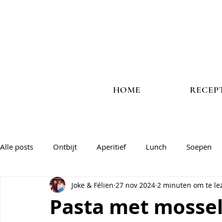
HOME
RECEP
Alle posts
Ontbijt
Aperitief
Lunch
Soepen
Joke & Félien
27 nov 2024
2 minuten om te le
Vlees
Vis
Veggie
Salades & groentegerechte
Pasta met mosse