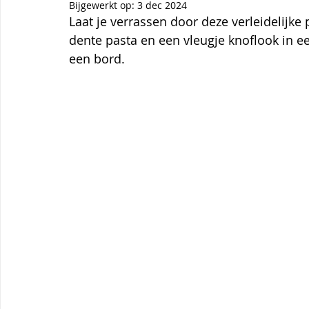
Themagerechten
Tips
Thermomix
Aardbei
Bijgewerkt op:
3 dec 2024
Laat je verrassen door deze verleidelijk
dente pasta en een vleugje knoflook in e
een bord.