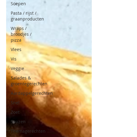
Soepen
Pasta / rijst /
graanproducten
Wraps /
broodjes /
pizza
Vlees
Vis
Veggie
Salades &
groentegerechten
Aardappelgerechten
Snel
Zoet
Sauzen
Themagerechten